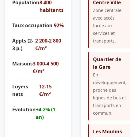
Population
8 400
Centre Ville
habitants
Zone centrale
avec accès
Taux occupation
92%
facile aux
services et
Appts (2-
2 200-2 800
transports.
3 p.)
€/m²
Quartier de
Maisons
3 000-4 500
la Gare
€/m²
En
développement,
Loyers
12-15
proche des
nets
€/m²
lignes de bus et
transports en
Évolution
+4.2% (1
commun.
an)
Les Moulins