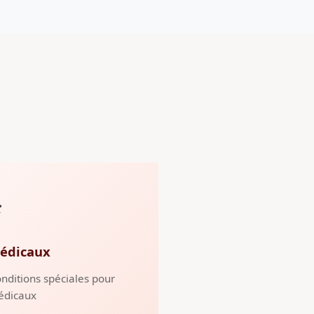
️
édicaux
nditions spéciales pour
édicaux