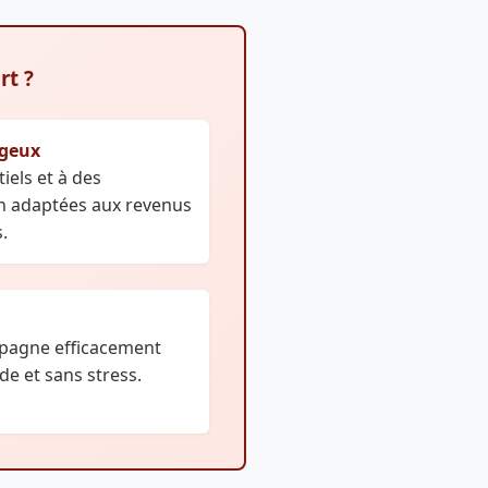
rt ?
ageux
iels et à des
on adaptées aux revenus
.
pagne efficacement
e et sans stress.