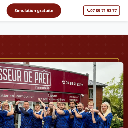
s
Simulation gratuite
📞
07 89 71 93 77
▼