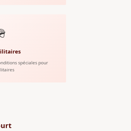
🪖
ilitaires
nditions spéciales pour
litaires
ourt