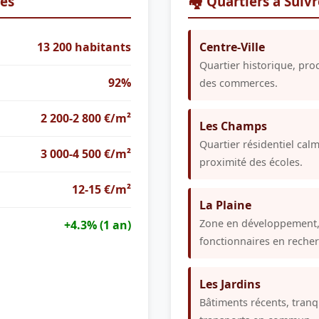
res
🏘️ Quartiers à Suiv
13 200 habitants
Centre-Ville
Quartier historique, pro
92%
des commerces.
2 200-2 800 €/m²
Les Champs
Quartier résidentiel cal
3 000-4 500 €/m²
proximité des écoles.
12-15 €/m²
La Plaine
Zone en développement, 
+4.3% (1 an)
fonctionnaires en reche
Les Jardins
Bâtiments récents, tranqu