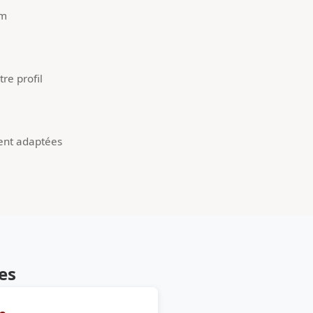
um
re profil
ent adaptées
es