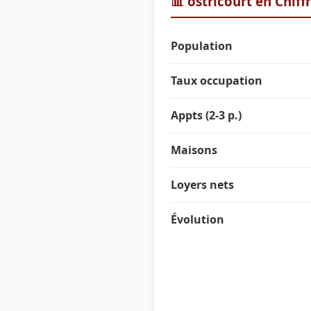
📊 ostricourt en Chiff
Population
Taux occupation
Appts (2-3 p.)
Maisons
Loyers nets
Évolution