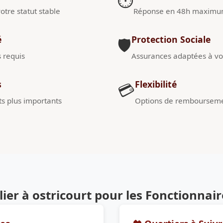
⏱️
otre statut stable
Réponse en 48h maxim
é
Protection Sociale
🛡️
s requis
Assurances adaptées à vot
s
Flexibilité
💳
s plus importants
Options de remboursem
er à ostricourt pour les Fonctionnair