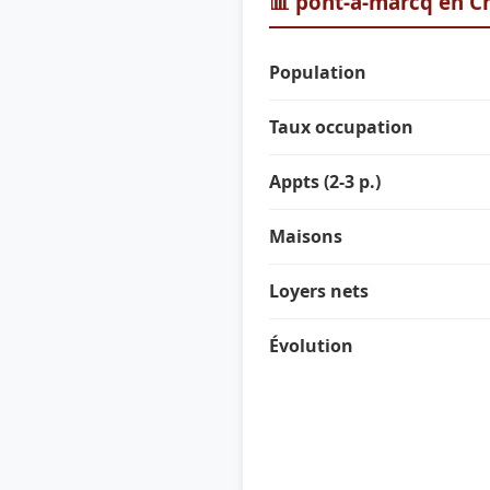
📊 pont-a-marcq en Ch
Population
Taux occupation
Appts (2-3 p.)
Maisons
Loyers nets
Évolution