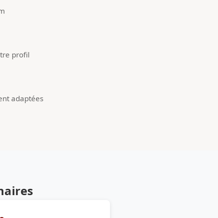
um
re profil
ent adaptées
naires