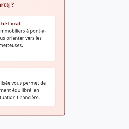
rcq ?
ché Local
 immobiliers à pont-a-
s orienter vers les
ometteuses.
lisée vous permet de
ement équilibré, en
tuation financière.