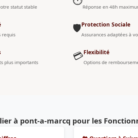
⏱️
otre statut stable
Réponse en 48h maxim
é
Protection Sociale
🛡️
s requis
Assurances adaptées à vot
s
Flexibilité
💳
s plus importants
Options de remboursem
ier à pont-a-marcq pour les Fonction