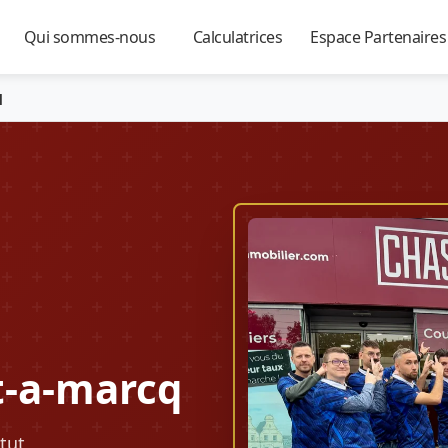
Qui sommes-nous
Calculatrices
Espace Partenaire
▼
▼
▼
q
t-a-marcq
tut