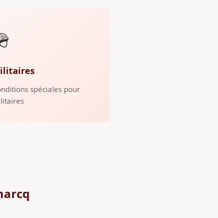
🪖
ilitaires
nditions spéciales pour
litaires
marcq