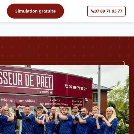
s
Simulation gratuite
📞
07 89 71 93 77
▼