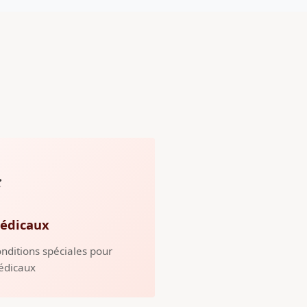
️
édicaux
nditions spéciales pour
édicaux