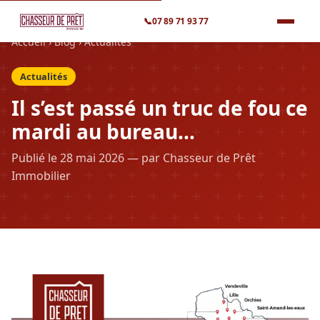
📞
07 89 71 93 77
Accueil
›
Blog
›
Actualités
Actualités
Il s’est passé un truc de fou ce
mardi au bureau…
Publié le 28 mai 2026 — par Chasseur de Prêt
Immobilier