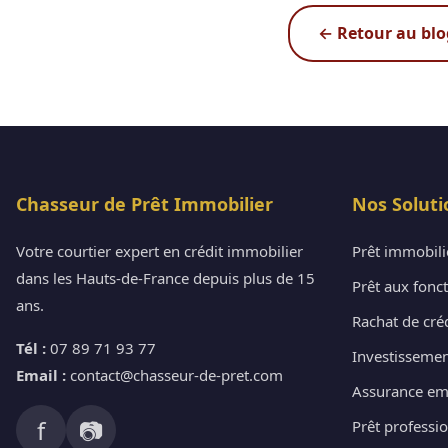
← Retour au blo
Chasseur de Prêt Immobilier
Nos Soluti
Votre courtier expert en crédit immobilier
Prêt immobili
dans les Hauts-de-France depuis plus de 15
Prêt aux fonc
ans.
Rachat de cré
Tél :
07 89 71 93 77
Investissement
Email :
contact@chasseur-de-pret.com
Assurance em
f
📷
Prêt professi