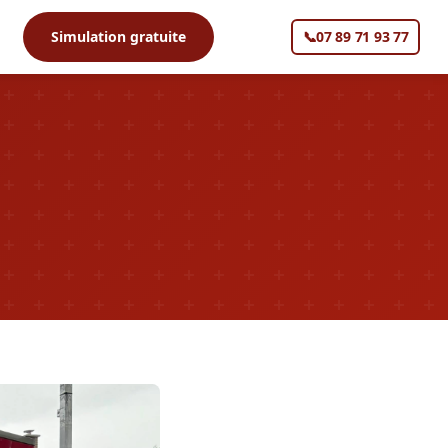
s
Simulation gratuite
📞
07 89 71 93 77
▼