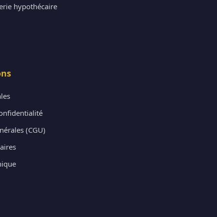
rerie hypothécaire
ons
les
onfidentialité
nérales (CGU)
aires
nique