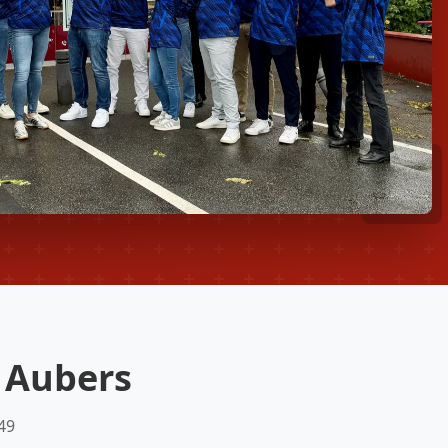
 Aubers
49