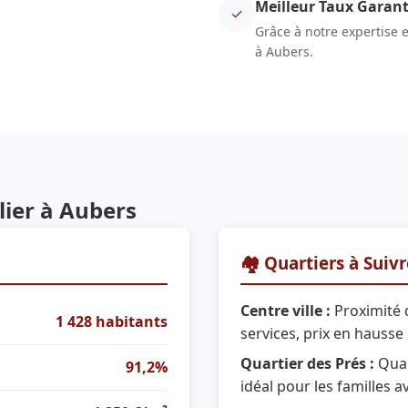
Meilleur Taux Garant
✓
Grâce à notre expertise 
à Aubers.
ier à Aubers
🏘️ Quartiers à Suiv
Centre ville :
Proximité 
1 428 habitants
services, prix en hausse 
Quartier des Prés :
Quar
91,2%
idéal pour les familles a