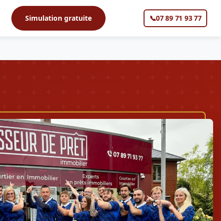
s
Simulation gratuite
📞
07 89 71 93 77
▼