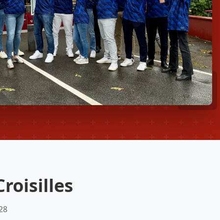
roisilles
28