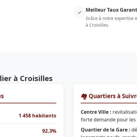
Meilleur Taux Garant
✓
Grâce à notre expertise 
à Croisilles.
er à Croisilles
es
🏘️ Quartiers à Suiv
Centre Ville :
revitalisat
1 458 habitants
forte demande pour les
Quartier de la Gare :
dé
92.3%