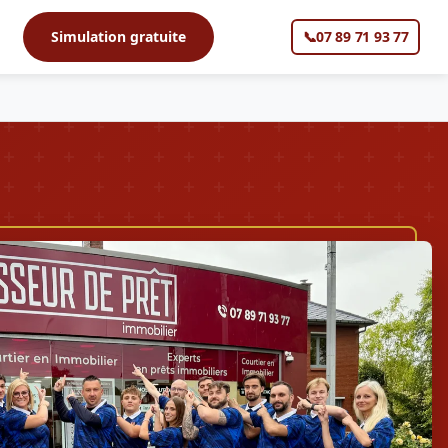
s
Simulation gratuite
📞
07 89 71 93 77
▼