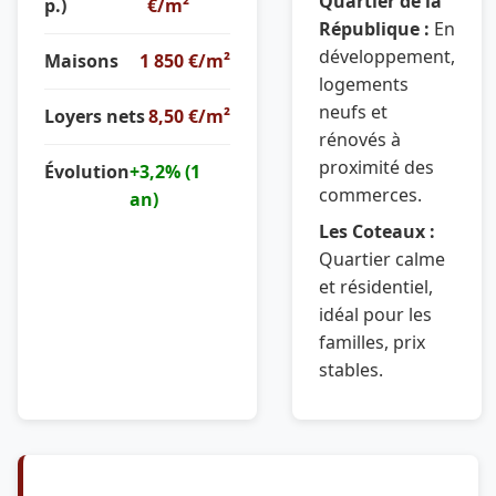
Quartier de la
p.)
€/m²
République :
En
développement,
Maisons
1 850 €/m²
logements
neufs et
Loyers nets
8,50 €/m²
rénovés à
proximité des
Évolution
+3,2% (1
commerces.
an)
Les Coteaux :
Quartier calme
et résidentiel,
idéal pour les
familles, prix
stables.