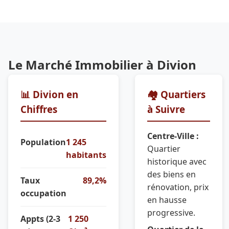
Le Marché Immobilier à Divion
📊 Divion en
🏘️ Quartiers
Chiffres
à Suivre
Centre-Ville :
Population
1 245
Quartier
habitants
historique avec
des biens en
Taux
89,2%
rénovation, prix
occupation
en hausse
progressive.
Appts (2-3
1 250