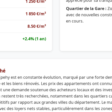
apprécié pour sa tranqui
1 250 €/m²
Quartier de la Gare :
Zo
1 850 €/m²
avec de nouvelles cons
en cours.
8.50 €/m²
+2.4% (1 an)
hé
Epehy est en constante évolution, marqué par une forte de
e et les biens rénovés. Les prix des appartements ont conn
ant une demande soutenue des acheteurs locaux et des inves
s restent très recherchées, notamment dans les quartiers
étitifs par rapport aux grandes villes du département. Le m
ec des loyers nets stables, particulièrement dans les zon