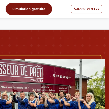
s
Simulation gratuite
📞
07 89 71 93 77
▼