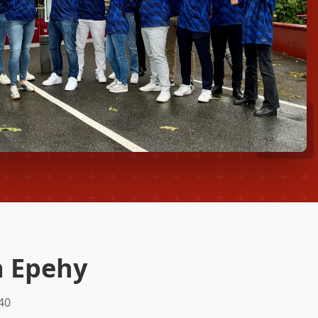
à Epehy
40