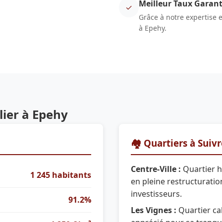
Meilleur Taux Garant
✓
Grâce à notre expertise 
à Epehy.
ier à Epehy
🏘️ Quartiers à Suiv
Centre-Ville :
Quartier h
1 245 habitants
en pleine restructuration
investisseurs.
91.2%
Les Vignes :
Quartier cal