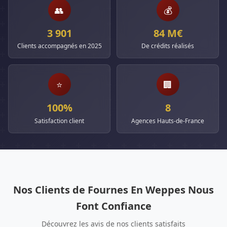
👥
💰
3 901
84 M€
Clients accompagnés en 2025
De crédits réalisés
⭐
🏢
100%
8
Satisfaction client
Agences Hauts-de-France
Nos Clients de Fournes En Weppes Nous
Font Confiance
Découvrez les avis de nos clients satisfaits