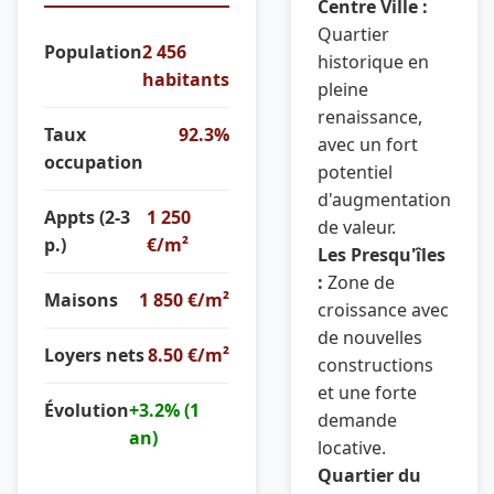
Centre Ville :
Quartier
Population
2 456
historique en
habitants
pleine
renaissance,
Taux
92.3%
avec un fort
occupation
potentiel
d'augmentation
Appts (2-3
1 250
de valeur.
p.)
€/m²
Les Presqu'îles
:
Zone de
Maisons
1 850 €/m²
croissance avec
de nouvelles
Loyers nets
8.50 €/m²
constructions
et une forte
Évolution
+3.2% (1
demande
an)
locative.
Quartier du