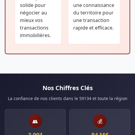
solide pour
une connaissance
négocier au
du territoire pour
mieux vos
une transaction
transactions
rapide et efficace.
immobilières.
Nos Chiffres Clés
La confiance de nos clients dans le 59134 et toute la région
👥
💰
3 901
84 M€