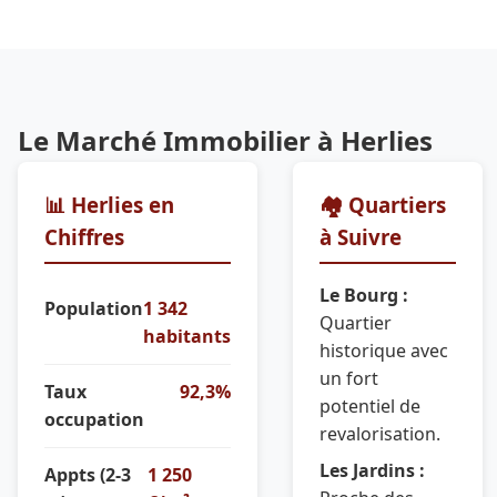
Le Marché Immobilier à Herlies
📊 Herlies en
🏘️ Quartiers
Chiffres
à Suivre
Le Bourg :
Population
1 342
Quartier
habitants
historique avec
un fort
Taux
92,3%
potentiel de
occupation
revalorisation.
Les Jardins :
Appts (2-3
1 250