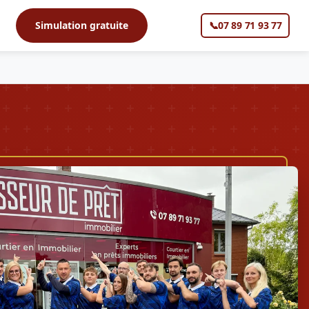
s
Simulation gratuite
📞
07 89 71 93 77
▼