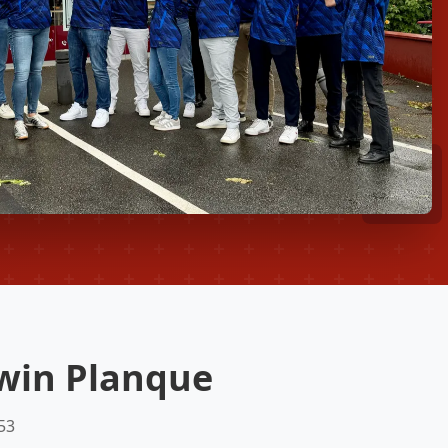
win Planque
53