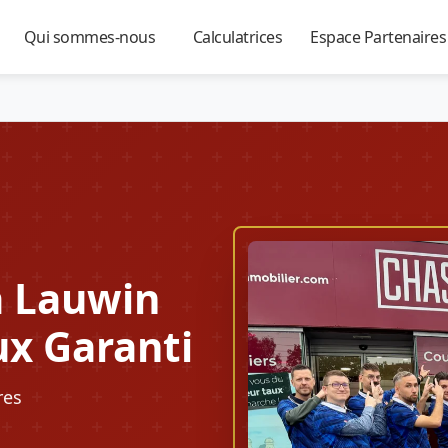
Qui sommes-nous
Calculatrices
Espace Partenaire
▼
▼
▼
à Lauwin
ux Garanti
res