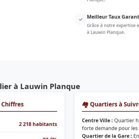
Meilleur Taux Garant
✓
Grâce à notre expertise 
à Lauwin Planque.
ier à Lauwin Planque
Chiffres
🏘️ Quartiers à Suiv
Centre Ville :
Quartier hi
2 218 habitants
forte demande pour les
Quartier de la Gare :
En