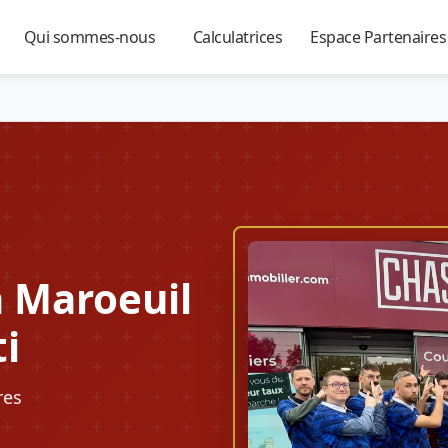
Qui sommes-nous
Calculatrices
Espace Partenaire
▼
▼
▼
à Maroeuil
ti
res