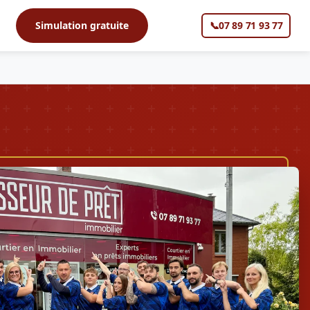
s
Simulation gratuite
📞
07 89 71 93 77
▼