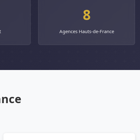
%
8
t
Agences Hauts-de-France
ance