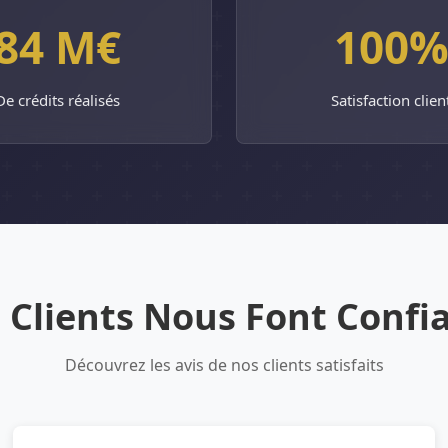
84 M€
100
De crédits réalisés
Satisfaction clien
 Clients Nous Font Confi
Découvrez les avis de nos clients satisfaits