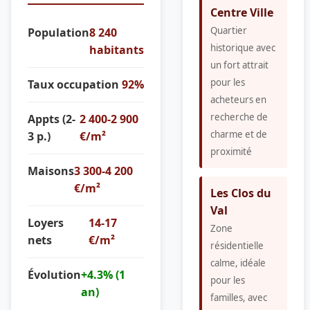
Centre Ville
Quartier
Population
8 240
historique avec
habitants
un fort attrait
pour les
Taux occupation
92%
acheteurs en
recherche de
Appts (2-
2 400-2 900
charme et de
3 p.)
€/m²
proximité
Maisons
3 300-4 200
€/m²
Les Clos du
Val
Loyers
14-17
Zone
nets
€/m²
résidentielle
calme, idéale
Évolution
+4.3% (1
pour les
an)
familles, avec