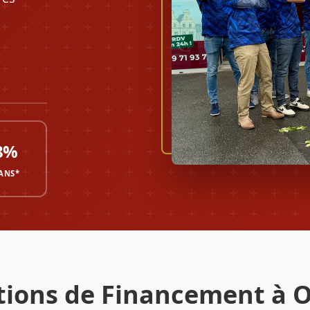
8%
 ANS*
tions de Financement à O