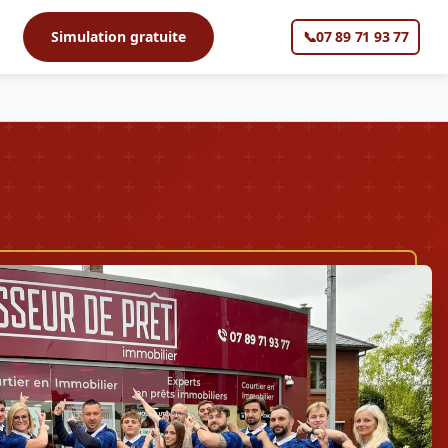
s
Simulation gratuite
📞
07 89 71 93 77
▼