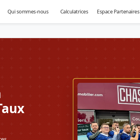
Qui sommes-nous
Calculatrices
Espace Partenaire
▼
▼
▼
à
Taux
res