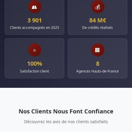
👥
💰
3 901
84 M€
Clients accompagnés en 2025
De crédits réalisés
⭐
🏢
100%
8
Satisfaction client
Agences Hauts-de-France
Nos Clients Nous Font Confiance
Découvrez les avis de nos clients satisfaits