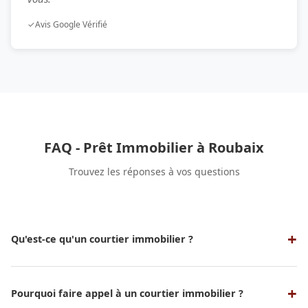
✓
Avis Google Vérifié
FAQ - Prêt Immobilier à Roubaix
Trouvez les réponses à vos questions
Qu'est-ce qu'un courtier immobilier ?
Un courtier immobilier est un professionnel qui sert
d'intermédiaire entre un emprunteur et une banque ou un
organisme de crédit pour obtenir un prêt immobilier aux
Pourquoi faire appel à un courtier immobilier ?
meilleures conditions possibles. Nos experts en courtage