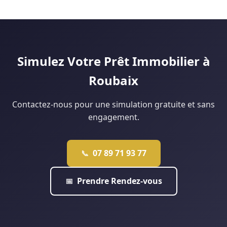
facilite les dossiers sans apport. Le Prêt à Taux Zéro (PTZ)
Lille analyse votre situation gratuitement pour vous dire ce
peut financer jusqu'à 40 % du projet pour les ménages
qui est réellement faisable.
éligibles. Notre agence de Douai monte régulièrement ce
type de dossier : contactez-nous pour une étude
personnalisée.
Simulez Votre Prêt Immobilier à
Roubaix
Contactez-nous pour une simulation gratuite et sans
engagement.
07 89 71 93 77
📞
Prendre Rendez-vous
📅