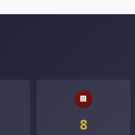
🏢
%
8