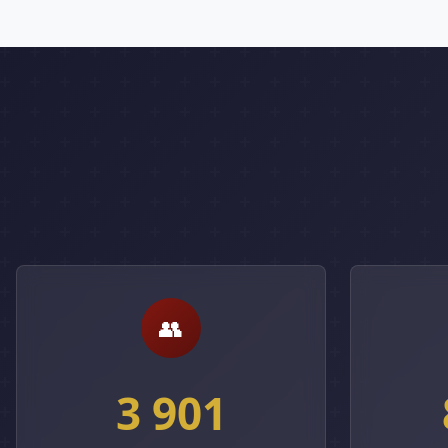
👥
3 901