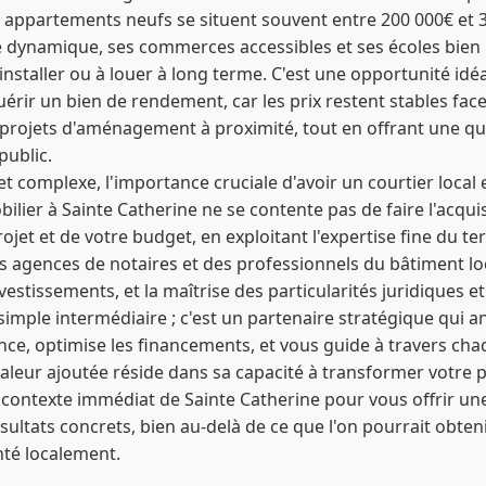
es appartements neufs se situent souvent entre 200 000€ et
ine dynamique, ses commerces accessibles et ses écoles bien 
'installer ou à louer à long terme. C'est une opportunité id
rir un bien de rendement, car les prix restent stables face
rojets d'aménagement à proximité, tout en offrant une qua
ublic.
 complexe, l'importance cruciale d'avoir un courtier local 
ier à Sainte Catherine ne se contente pas de faire l'acquisiti
ojet et de votre budget, en exploitant l'expertise fine du ter
agences de notaires et des professionnels du bâtiment loca
nvestissements, et la maîtrise des particularités juridiques e
 simple intermédiaire ; c'est un partenaire stratégique qui a
ce, optimise les financements, et vous guide à travers chaq
eur ajoutée réside dans sa capacité à transformer votre pro
contexte immédiat de Sainte Catherine pour vous offrir un
résultats concrets, bien au-delà de ce que l'on pourrait ob
nté localement.