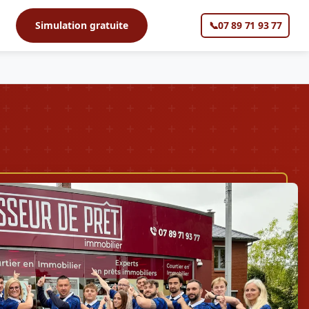
s
Simulation gratuite
📞
07 89 71 93 77
▼