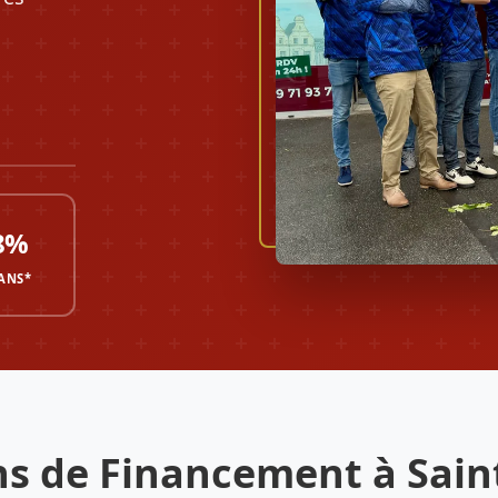
8%
 ANS*
ns de Financement à Sain