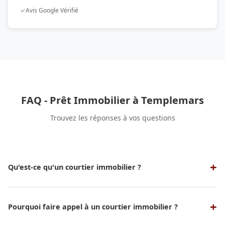
✓
Avis Google Vérifié
FAQ - Prêt Immobilier à Templemars
Trouvez les réponses à vos questions
Qu'est-ce qu'un courtier immobilier ?
Un courtier immobilier est un professionnel qui sert
d'intermédiaire entre un emprunteur et une banque ou un
organisme de crédit pour obtenir un prêt immobilier aux
Pourquoi faire appel à un courtier immobilier ?
meilleures conditions possibles. Nos experts en courtage
Faire appel à un courtier vous permet de bénéficier de son