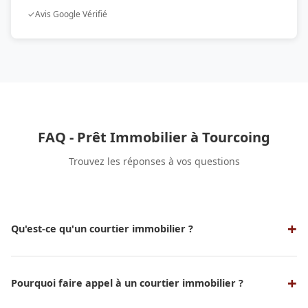
✓
Avis Google Vérifié
FAQ - Prêt Immobilier à Tourcoing
Trouvez les réponses à vos questions
Qu'est-ce qu'un courtier immobilier ?
Un courtier immobilier est un professionnel qui sert
d'intermédiaire entre un emprunteur et une banque ou un
organisme de crédit pour obtenir un prêt immobilier aux
Pourquoi faire appel à un courtier immobilier ?
meilleures conditions possibles. Nos experts en courtage
Faire appel à un courtier vous permet de bénéficier de son