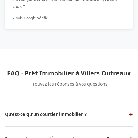
vous."
✓
Avis Google Vérifié
FAQ - Prêt Immobilier à Villers Outreaux
Trouvez les réponses à vos questions
Qu'est-ce qu'un courtier immobilier ?
Un courtier immobilier est un professionnel qui sert
d'intermédiaire entre un emprunteur et une banque ou un
organisme de crédit pour obtenir un prêt immobilier aux