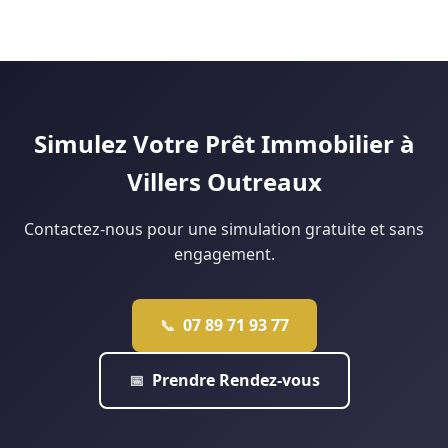
Le marché douaisien, avec des prix plus accessibles que Lille,
financement à 110 % sans apport personnel. Notre agence de
facilite les dossiers sans apport. Le Prêt à Taux Zéro (PTZ)
Lille analyse votre situation gratuitement pour vous dire ce
peut financer jusqu'à 40 % du projet pour les ménages
qui est réellement faisable.
éligibles. Notre agence de Douai monte régulièrement ce
type de dossier : contactez-nous pour une étude
personnalisée.
Simulez Votre Prêt Immobilier à
Villers Outreaux
Contactez-nous pour une simulation gratuite et sans
engagement.
07 89 71 93 77
📞
Prendre Rendez-vous
📅