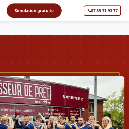
s
Simulation gratuite
📞
07 89 71 93 77
▼