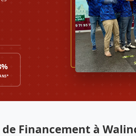
8%
 ANS*
 de Financement à Walin