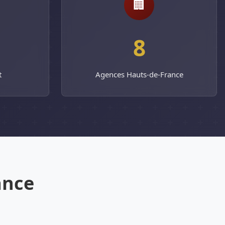
🏢
%
8
t
Agences Hauts-de-France
ance