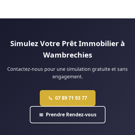
Le marché douaisien, avec des prix plus accessibles que Lille,
financement à 110 % sans apport personnel. Notre agence de
facilite les dossiers sans apport. Le Prêt à Taux Zéro (PTZ)
Lille analyse votre situation gratuitement pour vous dire ce
peut financer jusqu'à 40 % du projet pour les ménages
qui est réellement faisable.
éligibles. Notre agence de Douai monte régulièrement ce
type de dossier : contactez-nous pour une étude
personnalisée.
Simulez Votre Prêt Immobilier à
Wambrechies
Contactez-nous pour une simulation gratuite et sans
engagement.
07 89 71 93 77
📞
Prendre Rendez-vous
📅