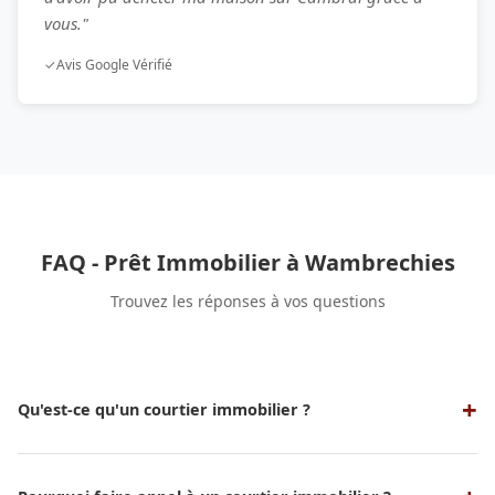
vous."
✓
Avis Google Vérifié
FAQ - Prêt Immobilier à Wambrechies
Trouvez les réponses à vos questions
Qu'est-ce qu'un courtier immobilier ?
Un courtier immobilier est un professionnel qui sert
d'intermédiaire entre un emprunteur et une banque ou un
organisme de crédit pour obtenir un prêt immobilier aux