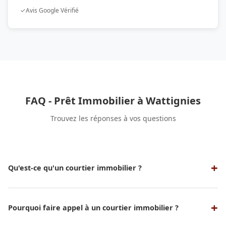
✓
Avis Google Vérifié
FAQ - Prêt Immobilier à Wattignies
Trouvez les réponses à vos questions
Qu'est-ce qu'un courtier immobilier ?
Un courtier immobilier est un professionnel qui sert
d'intermédiaire entre un emprunteur et une banque ou un
organisme de crédit pour obtenir un prêt immobilier aux
Pourquoi faire appel à un courtier immobilier ?
meilleures conditions possibles. Nos experts en courtage
Faire appel à un courtier vous permet de bénéficier de son