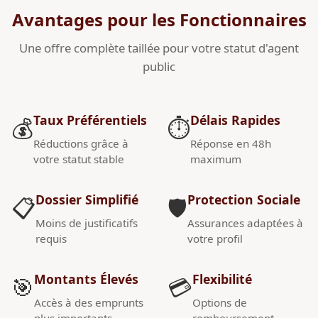
Avantages pour les Fonctionnaires
Une offre complète taillée pour votre statut d'agent
public
Taux Préférentiels
Délais Rapides
💰
⏱️
Réductions grâce à
Réponse en 48h
votre statut stable
maximum
Dossier Simplifié
Protection Sociale
📋
🛡️
Moins de justificatifs
Assurances adaptées à
requis
votre profil
Montants Élevés
Flexibilité
🎯
💳
Accès à des emprunts
Options de
plus importants
remboursement