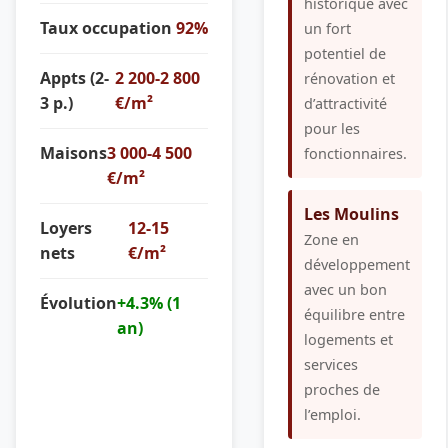
historique avec
Taux occupation
92%
un fort
potentiel de
Appts (2-
2 200-2 800
rénovation et
3 p.)
€/m²
d’attractivité
pour les
Maisons
3 000-4 500
fonctionnaires.
€/m²
Les Moulins
Loyers
12-15
Zone en
nets
€/m²
développement
avec un bon
Évolution
+4.3% (1
équilibre entre
an)
logements et
services
proches de
l’emploi.