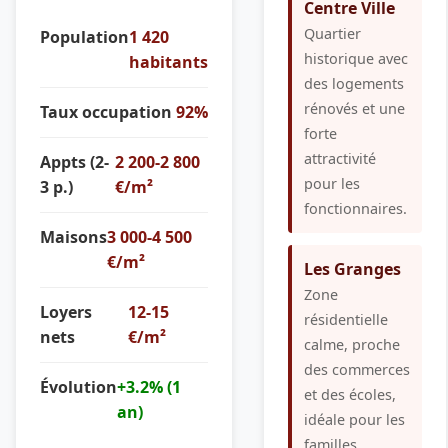
Centre Ville
Quartier
Population
1 420
historique avec
habitants
des logements
rénovés et une
Taux occupation
92%
forte
attractivité
Appts (2-
2 200-2 800
pour les
3 p.)
€/m²
fonctionnaires.
Maisons
3 000-4 500
€/m²
Les Granges
Zone
Loyers
12-15
résidentielle
nets
€/m²
calme, proche
des commerces
Évolution
+3.2% (1
et des écoles,
an)
idéale pour les
familles.