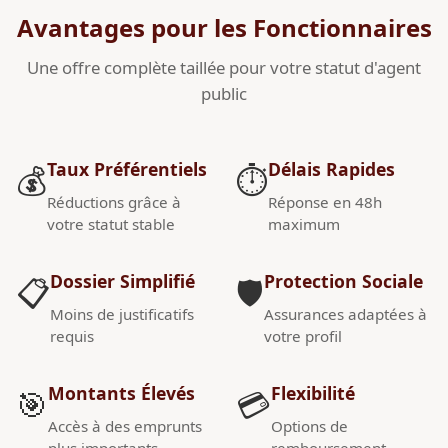
Avantages pour les Fonctionnaires
Une offre complète taillée pour votre statut d'agent
public
Taux Préférentiels
Délais Rapides
💰
⏱️
Réductions grâce à
Réponse en 48h
votre statut stable
maximum
Dossier Simplifié
Protection Sociale
📋
🛡️
Moins de justificatifs
Assurances adaptées à
requis
votre profil
Montants Élevés
Flexibilité
🎯
💳
Accès à des emprunts
Options de
plus importants
remboursement