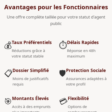
Avantages pour les Fonctionnaires
Une offre complète taillée pour votre statut d'agent
public
Taux Préférentiels
Délais Rapides
💰
⏱️
Réductions grâce à
Réponse en 48h
votre statut stable
maximum
Dossier Simplifié
Protection Sociale
📋
🛡️
Moins de justificatifs
Assurances adaptées à
requis
votre profil
Montants Élevés
Flexibilité
🎯
💳
Accès à des emprunts
Options de
plus importants
remboursement