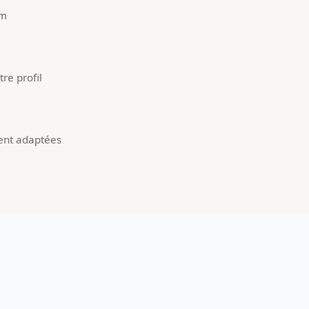
um
re profil
ent adaptées