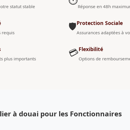
⏱️
otre statut stable
Réponse en 48h maxim
é
Protection Sociale
🛡️
s requis
Assurances adaptées à vot
s
Flexibilité
💳
s plus importants
Options de remboursem
er à douai pour les Fonctionnaires