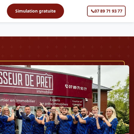
s
Simulation gratuite
📞
07 89 71 93 77
▼