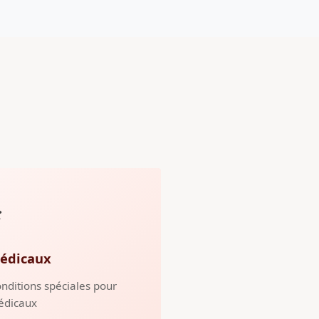
️
édicaux
nditions spéciales pour
édicaux