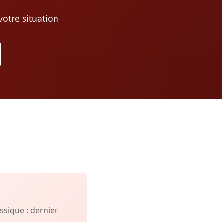
otre situation
sique : dernier