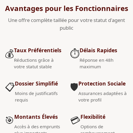
Avantages pour les Fonctionnaires
Une offre complète taillée pour votre statut d'agent
public
Taux Préférentiels
Délais Rapides
💰
⏱️
Réductions grâce à
Réponse en 48h
votre statut stable
maximum
Dossier Simplifié
Protection Sociale
📋
🛡️
Moins de justificatifs
Assurances adaptées à
requis
votre profil
Montants Élevés
Flexibilité
🎯
💳
Accès à des emprunts
Options de
plus importants
remboursement