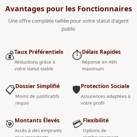
Avantages pour les Fonctionnaires
Une offre complète taillée pour votre statut d'agent
public
Taux Préférentiels
Délais Rapides
💰
⏱️
Réductions grâce à
Réponse en 48h
votre statut stable
maximum
Dossier Simplifié
Protection Sociale
📋
🛡️
Moins de justificatifs
Assurances adaptées à
requis
votre profil
Montants Élevés
Flexibilité
🎯
💳
Accès à des emprunts
Options de
plus importants
remboursement