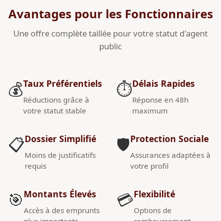
Avantages pour les Fonctionnaires
Une offre complète taillée pour votre statut d'agent
public
Taux Préférentiels
Délais Rapides
💰
⏱️
Réductions grâce à
Réponse en 48h
votre statut stable
maximum
Dossier Simplifié
Protection Sociale
📋
🛡️
Moins de justificatifs
Assurances adaptées à
requis
votre profil
Montants Élevés
Flexibilité
🎯
💳
Accès à des emprunts
Options de
plus importants
remboursement