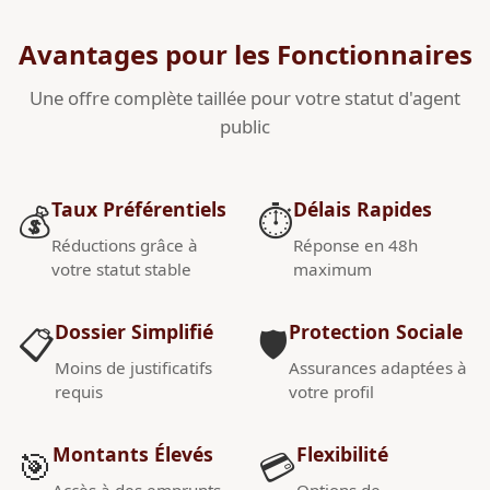
Avantages pour les Fonctionnaires
Une offre complète taillée pour votre statut d'agent
public
Taux Préférentiels
Délais Rapides
💰
⏱️
Réductions grâce à
Réponse en 48h
votre statut stable
maximum
Dossier Simplifié
Protection Sociale
📋
🛡️
Moins de justificatifs
Assurances adaptées à
requis
votre profil
Montants Élevés
Flexibilité
🎯
💳
Accès à des emprunts
Options de