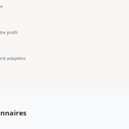
um
re profil
ent adaptées
onnaires