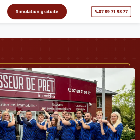
s
Simulation gratuite
📞
07 89 71 93 77
▼