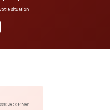
otre situation
sique : dernier