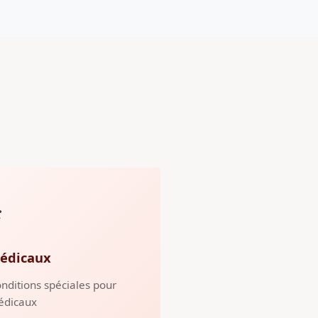
️
édicaux
nditions spéciales pour
édicaux