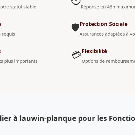
⏱️
otre statut stable
Réponse en 48h maxim
é
Protection Sociale
🛡️
s requis
Assurances adaptées à vot
s
Flexibilité
💳
s plus importants
Options de remboursem
ier à lauwin-planque pour les Foncti