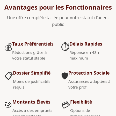
Avantages pour les Fonctionnaires
Une offre complète taillée pour votre statut d'agent
public
Taux Préférentiels
Délais Rapides
💰
⏱️
Réductions grâce à
Réponse en 48h
votre statut stable
maximum
Dossier Simplifié
Protection Sociale
📋
🛡️
Moins de justificatifs
Assurances adaptées à
requis
votre profil
Montants Élevés
Flexibilité
🎯
💳
Accès à des emprunts
Options de
plus importants
remboursement