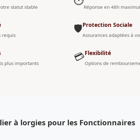
⏱️
otre statut stable
Réponse en 48h maxim
é
Protection Sociale
🛡️
s requis
Assurances adaptées à vot
s
Flexibilité
💳
s plus importants
Options de remboursem
er à lorgies pour les Fonctionnaires