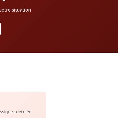
otre situation
sique : dernier