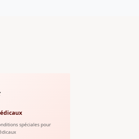
️
édicaux
nditions spéciales pour
édicaux