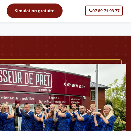
s
Simulation gratuite
📞
07 89 71 93 77
▼