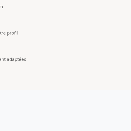
um
re profil
ent adaptées