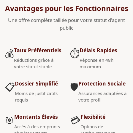
Avantages pour les Fonctionnaires
Une offre complète taillée pour votre statut d'agent
public
Taux Préférentiels
Délais Rapides
💰
⏱️
Réductions grâce à
Réponse en 48h
votre statut stable
maximum
Dossier Simplifié
Protection Sociale
📋
🛡️
Moins de justificatifs
Assurances adaptées à
requis
votre profil
Montants Élevés
Flexibilité
🎯
💳
Accès à des emprunts
Options de
plus importants
remboursement