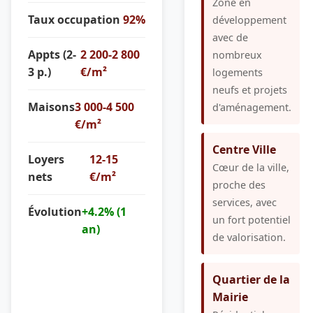
Zone en
Taux occupation
92%
développement
avec de
Appts (2-
2 200-2 800
nombreux
3 p.)
€/m²
logements
neufs et projets
Maisons
3 000-4 500
d'aménagement.
€/m²
Centre Ville
Loyers
12-15
Cœur de la ville,
nets
€/m²
proche des
services, avec
Évolution
+4.2% (1
un fort potentiel
an)
de valorisation.
Quartier de la
Mairie