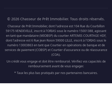
© 2026 Chasseur de Prêt Immobilier. Tous droits réservés.
Chasseur de Prêt Immobilier, dont l'adresse est 104 Rue du Courbillon
59175 VENDEVILLE, inscrit à l'ORIAS sous le numéro 15001388, agissant
en tant que mandataire (MIOBSP) du courtier ARTEMIS COURTAGE HDF,
dont l'adresse est 6 Rue Jean Roisin 59000 LILLE, inscrit à l'ORIAS sous le
numéro 13003863 en tant que Courtier en opérations de banque et de
services de paiement (COBSP) et Courtier d'assurance ou de réassurance
(COA).
Un crédit vous engage et doit être remboursé. Vérifiez vos capacités de
remboursement avant de vous engager.
* Taux les plus bas pratiqués par nos partenaires bancaires.