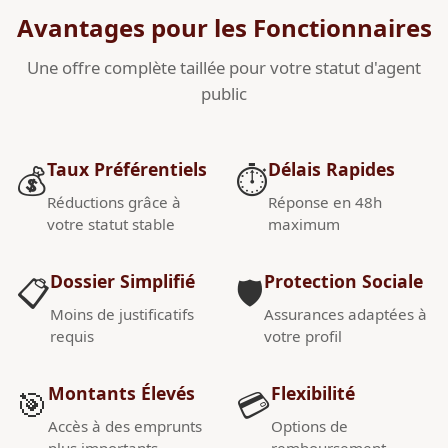
Avantages pour les Fonctionnaires
Une offre complète taillée pour votre statut d'agent
public
Taux Préférentiels
Délais Rapides
💰
⏱️
Réductions grâce à
Réponse en 48h
votre statut stable
maximum
Dossier Simplifié
Protection Sociale
📋
🛡️
Moins de justificatifs
Assurances adaptées à
requis
votre profil
Montants Élevés
Flexibilité
🎯
💳
Accès à des emprunts
Options de
plus importants
remboursement