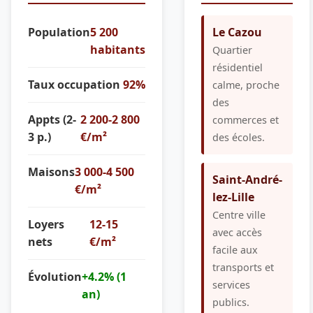
Population
5 200
Le Cazou
habitants
Quartier
résidentiel
Taux occupation
92%
calme, proche
des
Appts (2-
2 200-2 800
commerces et
3 p.)
€/m²
des écoles.
Maisons
3 000-4 500
Saint-André-
€/m²
lez-Lille
Centre ville
Loyers
12-15
avec accès
nets
€/m²
facile aux
transports et
Évolution
+4.2% (1
services
an)
publics.