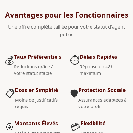
Avantages pour les Fonctionnaires
Une offre complète taillée pour votre statut d'agent
public
Taux Préférentiels
Délais Rapides
💰
⏱️
Réductions grâce à
Réponse en 48h
votre statut stable
maximum
Dossier Simplifié
Protection Sociale
📋
🛡️
Moins de justificatifs
Assurances adaptées à
requis
votre profil
Montants Élevés
Flexibilité
🎯
💳
Accès à des emprunts
Options de