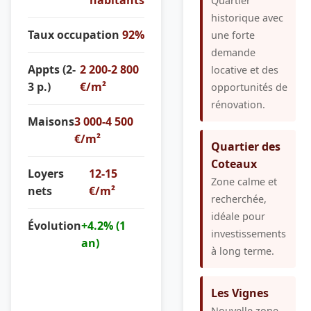
Quartier
historique avec
Taux occupation
92%
une forte
demande
Appts (2-
2 200-2 800
locative et des
3 p.)
€/m²
opportunités de
rénovation.
Maisons
3 000-4 500
€/m²
Quartier des
Coteaux
Loyers
12-15
Zone calme et
nets
€/m²
recherchée,
idéale pour
Évolution
+4.2% (1
investissements
an)
à long terme.
Les Vignes
Nouvelle zone