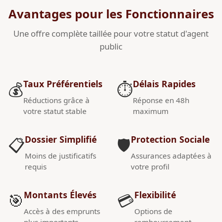
Avantages pour les Fonctionnaires
Une offre complète taillée pour votre statut d'agent
public
Taux Préférentiels
Délais Rapides
💰
⏱️
Réductions grâce à
Réponse en 48h
votre statut stable
maximum
Dossier Simplifié
Protection Sociale
📋
🛡️
Moins de justificatifs
Assurances adaptées à
requis
votre profil
Montants Élevés
Flexibilité
🎯
💳
Accès à des emprunts
Options de
plus importants
remboursement