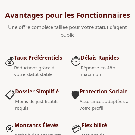
Avantages pour les Fonctionnaires
Une offre complète taillée pour votre statut d'agent
public
Taux Préférentiels
Délais Rapides
💰
⏱️
Réductions grâce à
Réponse en 48h
votre statut stable
maximum
Dossier Simplifié
Protection Sociale
📋
🛡️
Moins de justificatifs
Assurances adaptées à
requis
votre profil
Montants Élevés
Flexibilité
🎯
💳
Accès à des emprunts
Options de