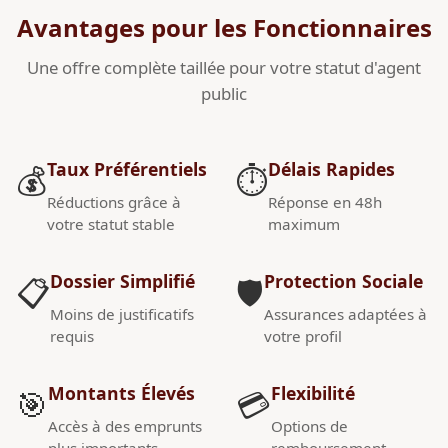
Avantages pour les Fonctionnaires
Une offre complète taillée pour votre statut d'agent
public
Taux Préférentiels
Délais Rapides
💰
⏱️
Réductions grâce à
Réponse en 48h
votre statut stable
maximum
Dossier Simplifié
Protection Sociale
📋
🛡️
Moins de justificatifs
Assurances adaptées à
requis
votre profil
Montants Élevés
Flexibilité
🎯
💳
Accès à des emprunts
Options de
plus importants
remboursement